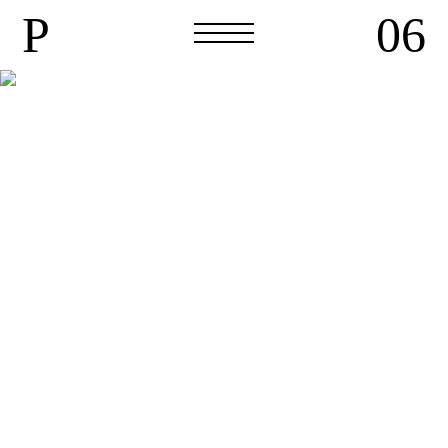
P
06
P
06